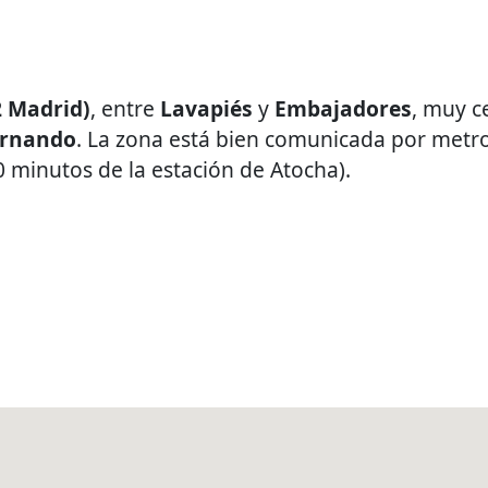
2 Madrid)
, entre
Lavapiés
y
Embajadores
, muy c
ernando
. La zona está bien comunicada por metr
0 minutos de la estación de Atocha).