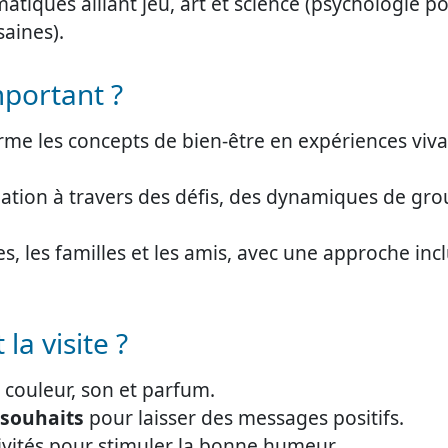
tiques alliant jeu, art et science (psychologie pos
aines).
mportant ?
rme les concepts de bien-être en expériences viva
ipation à travers des défis, des dynamiques de gro
s, les familles et les amis, avec une approche incl
a visite ?
 couleur, son et parfum.
souhaits
pour laisser des messages positifs.
ivités pour stimuler la bonne humeur.