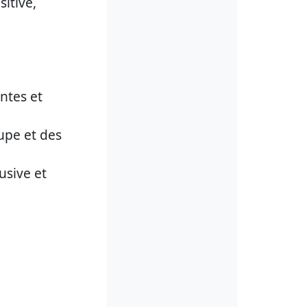
itive,
ntes et
upe et des
usive et