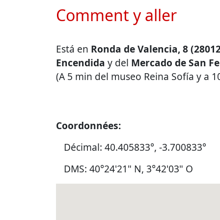
Comment y aller
Está en
Ronda de Valencia, 8 (2801
Encendida
y del
Mercado de San F
(A 5 min del museo Reina Sofía y a 1
Coordonnées:
Décimal: 40.405833°, -3.700833°
DMS: 40°24'21" N, 3°42'03" O