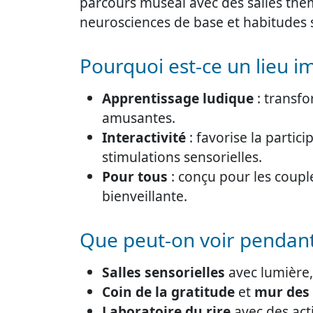
parcours muséal avec des salles théma
neurosciences de base et habitudes s
Pourquoi est-ce un lieu i
Apprentissage ludique
: transfo
amusantes.
Interactivité
: favorise la partic
stimulations sensorielles.
Pour tous
: conçu pour les couple
bienveillante.
Que peut-on voir pendant l
Salles sensorielles
avec lumière,
Coin de la gratitude
et
mur des 
Laboratoire du rire
avec des act