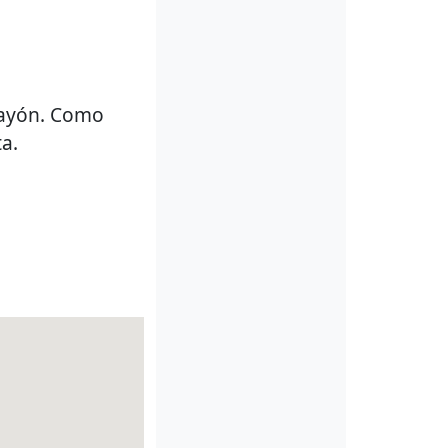
llayón. Como
a.