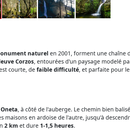
onument naturel
en 2001, forment une chaîne d
leuve Corzos
, entourées d'un paysage modelé pa
est courte, de
faible difficulté
, et parfaite pour l
e
Oneta
, à côté de l'auberge. Le chemin bien balis
 des maisons en ardoise de l'autre, jusqu'à descend
on
2 km
et dure
1-1,5 heures
.