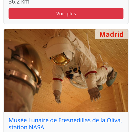
36.2 km
Voir plus
Madrid
Musée Lunaire de Fresnedillas de la Oliva,
station NASA