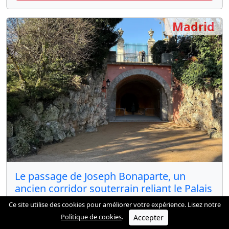
Madrid
Le passage de Joseph Bonaparte, un
ancien corridor souterrain reliant le Palais
Royal à la Casa de Campo
Ce site utilise des cookies pour améliorer votre expérience. Lisez notre
72.7 km
Politique de cookies
.
Accepter