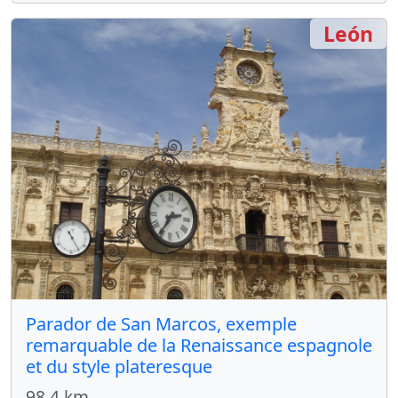
León
Parador de San Marcos, exemple
remarquable de la Renaissance espagnole
et du style plateresque
98.4 km