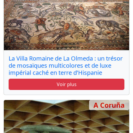
La Villa Romaine de La Olmeda : un trésor
de mosaïques multicolores et de luxe
impérial caché en terre d’Hispanie
Voir plus
A Coruña