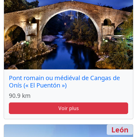
Pont romain ou médiéval de Cangas de
Onís (« El Puentón »)
90.9 km
Voir plus
León