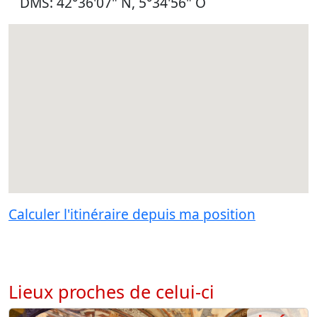
DMS: 42°36'07" N, 5°34'56" O
Calculer l'itinéraire depuis ma position
Lieux proches de celui-ci